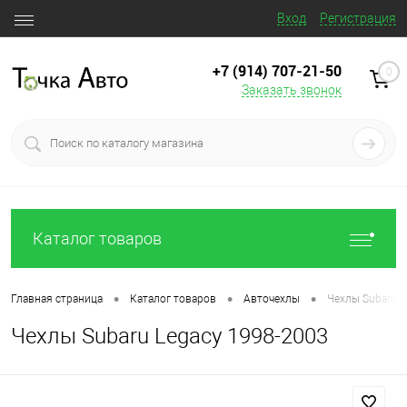
Вход
Регистрация
+7 (914) 707‒21‒50
0
Заказать звонок
Каталог товаров
•
•
•
Главная страница
Каталог товаров
Авточехлы
Чехлы Subaru L
Чехлы Subaru Legacy 1998-2003