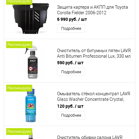
Рекомендуем
Защита картера и АКПП для Toyota
Corolla Fielder 2006-2012
6 990 руб.
/ шт
Подробнее
Рекомендуем
Очиститель от битумных пятен LAVR
Anti Bitumen Professional Lux, 330 мл
590 руб.
/ шт
Подробнее
Рекомендуем
Омыватель стёкол концентрат LAVR
Glass Washer Concentrate Crystal,
120мл
120 руб.
/ шт
Подробнее
Рекомендуем
Очиститель обивки салона LAVR