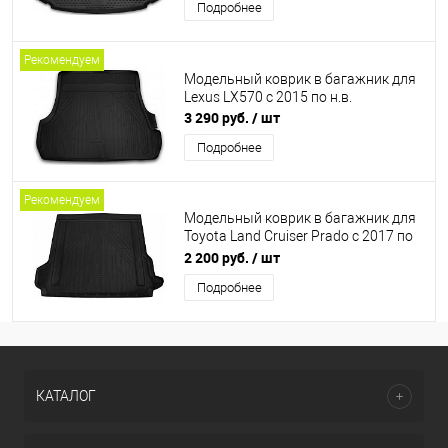
Подробнее
Рекомендуем
Модельный коврик в багажник для
Lexus LX570 с 2015 по н.в.
3 290 руб.
/ шт
Подробнее
Рекомендуем
Модельный коврик в багажник для
Toyota Land Cruiser Prado с 2017 по
н.в.
2 200 руб.
/ шт
Подробнее
КАТАЛОГ