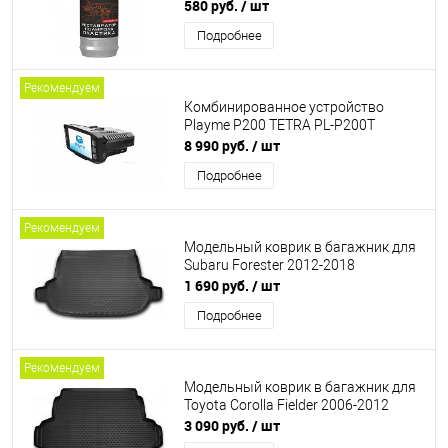
anti-scratch effect, 310мл
580 руб.
/ шт
Подробнее
Рекомендуем
Комбинированное устройство
Playme P200 TETRA PL-P200T
8 990 руб.
/ шт
Подробнее
Рекомендуем
Модельный коврик в багажник для
Subaru Forester 2012-2018
1 690 руб.
/ шт
Подробнее
Рекомендуем
Модельный коврик в багажник для
Toyota Corolla Fielder 2006-2012
3 090 руб.
/ шт