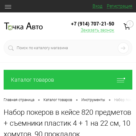
Вход
Регистрация
+7 (914) 707‒21‒50
0
Заказать звонок
Каталог товаров
•
•
•
Главная страница
Каталог товаров
Инструменты
Набор покеро
Набор покеров в кейсе 820 предметов
+ съемники пластик 4 + 1 на 22 см, 10
хомутов, 90 прокладок