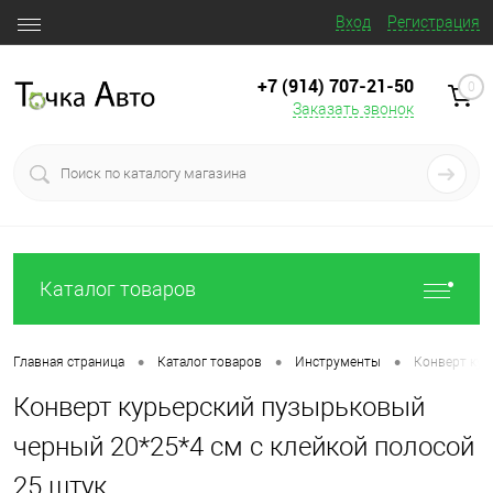
Вход
Регистрация
+7 (914) 707‒21‒50
0
Заказать звонок
Каталог товаров
•
•
•
Главная страница
Каталог товаров
Инструменты
Конверт кур
Конверт курьерский пузырьковый
черный 20*25*4 см с клейкой полосой
25 штук