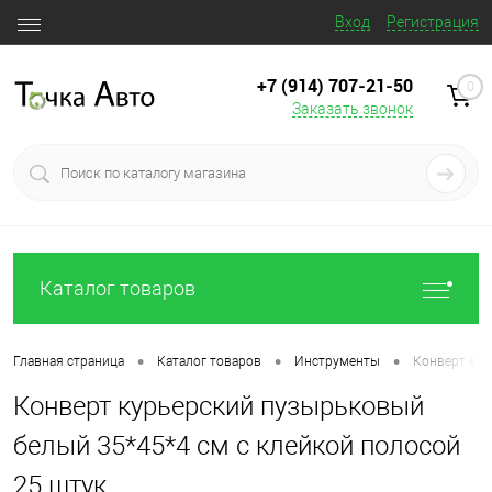
Вход
Регистрация
+7 (914) 707‒21‒50
0
Заказать звонок
Каталог товаров
•
•
•
Главная страница
Каталог товаров
Инструменты
Конверт кур
Конверт курьерский пузырьковый
белый 35*45*4 см с клейкой полосой
25 штук