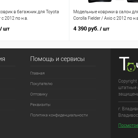
оврик в багажник для Toyota
Модельные коврики в салон для
r с 2012 по н.в.
Corolla Fielder / Axio с 2012 по н
4 390 руб.
/ шт
/ шт
ия
Помощь и сервисы
Главная
Copyright
Покупателю
штатные 
защищен
Оптовику
Реквизиты
г. Владив
Владивос
Политика конфиденциальности
Посмотре