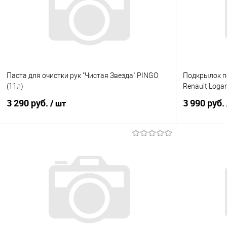
Паста для очистки рук "Чистая Звезда" PINGO
Подкрылок п
(11л)
Renault Loga
3 290 руб.
3 990 руб.
/ шт
В корзину
Купить в 1 клик
Сравнение
Купить в 1
В избранное
Под заказ
В избранно