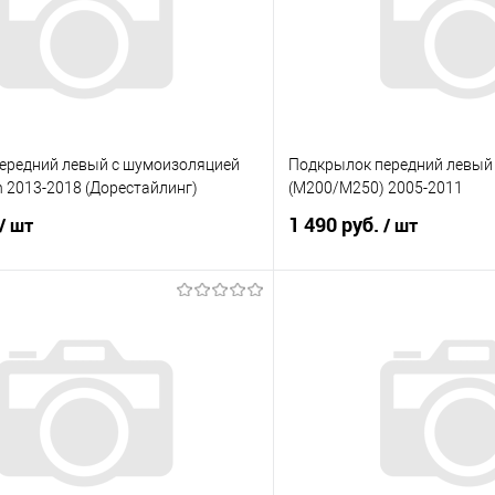
ередний левый с шумоизоляцией
Подкрылок передний левый
n 2013-2018 (Дорестайлинг)
(M200/M250) 2005-2011
1 490 руб.
/ шт
/ шт
В корзину
В корз
 клик
Сравнение
Купить в 1 клик
е
Под заказ
В избранное