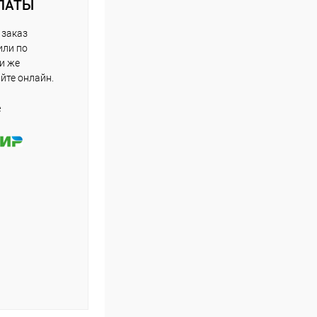
ЛАТЫ
 заказ
или по
ли же
айте онлайн.
е