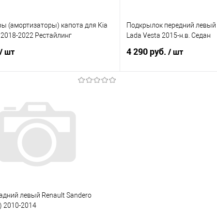
ы (амортизаторы) капота для Kia
Подкрылок передний левый
) 2018-2022 Рестайлинг
Lada Vesta 2015-н.в. Седан
4 290 руб.
/ шт
/ шт
В корзину
В корз
 клик
Сравнение
Купить в 1 клик
е
Под заказ
В избранное
адний левый Renault Sandero
) 2010-2014