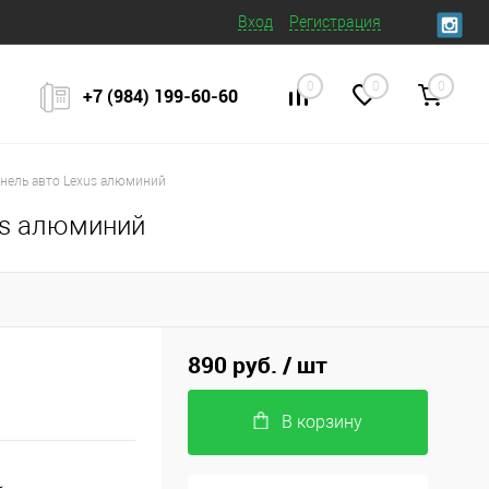
Вход
Регистрация
0
0
0
+7 (984) 199‒60‒60
анель авто Lexus алюминий
us алюминий
890 руб.
/ шт
В корзину