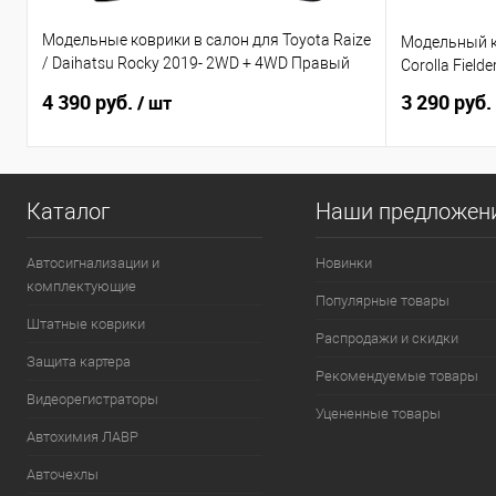
Модельные коврики в салон для Toyota Raize
Модельный к
/ Daihatsu Rocky 2019- 2WD + 4WD Правый
Corolla Fielde
руль
4 390 руб.
3 290 руб.
/ шт
Каталог
Наши предложен
Автосигнализации и
Новинки
комплектующие
Популярные товары
Штатные коврики
Распродажи и скидки
Защита картера
Рекомендуемые товары
Видеорегистраторы
Уцененные товары
Автохимия ЛАВР
Авточехлы