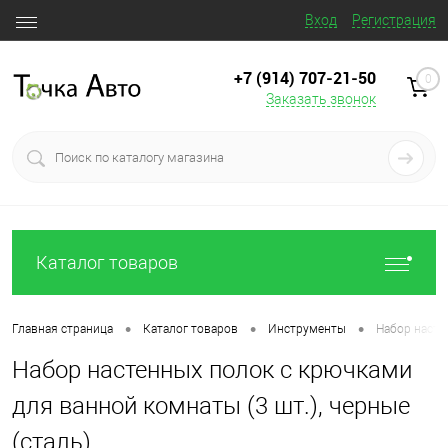
Вход
Регистрация
+7 (914) 707‒21‒50
0
Заказать звонок
Каталог товаров
•
•
•
Главная страница
Каталог товаров
Инструменты
Набор насте
Набор настенных полок с крючками
для ванной комнаты (3 шт.), черные
(сталь)