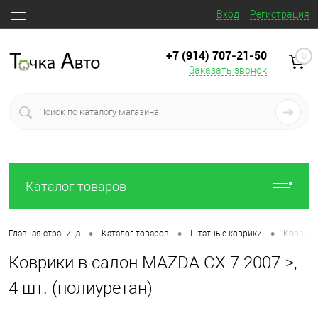
Вход
Регистрация
+7 (914) 707‒21‒50
0
Заказать звонок
Каталог товаров
•
•
•
Главная страница
Каталог товаров
Штатные коврики
Коврики 
Коврики в салон MAZDA CX-7 2007->,
4 шт. (полиуретан)