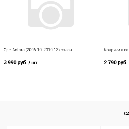
Купить в 1 клик
Сравнение
Купить в 1
В избранное
Под заказ
В избранно
Opel Antara (2006-10, 2010-13) салон
Коврики в сал
3 990 руб.
2 790 руб.
/ шт
В корзину
Купить в 1 клик
Сравнение
Купить в 1
В избранное
Под заказ
В избранно
С