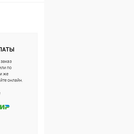
ЛАТЫ
 заказ
или по
ли же
айте онлайн.
е