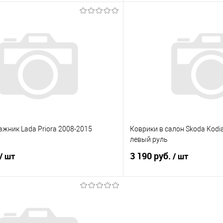
В корзину
В корз
 клик
Сравнение
Купить в 1 клик
е
В наличии
В избранное
ажник Lada Priora 2008-2015
Коврики в салон Skoda Kodia
левый руль
3 190 руб.
/ шт
/ шт
В корзину
В корз