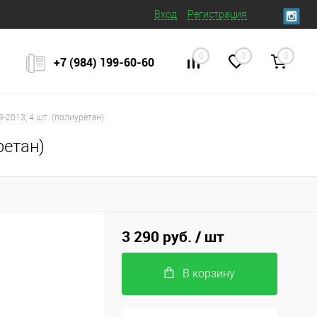
Вход
Регистрация
0
0
0
+7 (984) 199‒60‒60
9-2013, 4 шт. (полиуретан)
ретан)
3 290 руб.
/ шт
В корзину