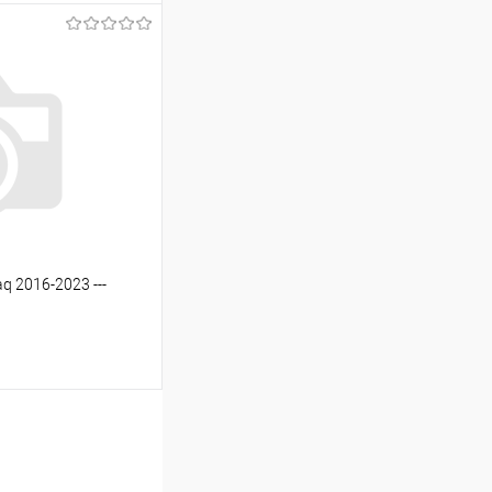
ину
Сравнение
Под заказ
q 2016-2023 ---
ину