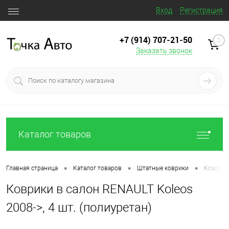
Вход
Регистрация
+7 (914) 707‒21‒50
0
Заказать звонок
Каталог товаров
•
•
•
Главная страница
Каталог товаров
Штатные коврики
Коврики 
Коврики в салон RENAULT Koleos
2008->, 4 шт. (полиуретан)