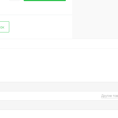
вок
Другие то