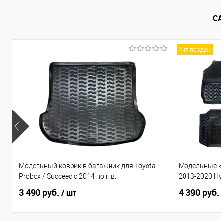
В избранное
Под заказ
В избранно
С
Хит продаж
Модельный коврик в багажник для Toyota
Модельные ко
Probox / Succeed с 2014 по н.в.
2013-2020 Hy
3 490 руб.
4 390 руб.
/ шт