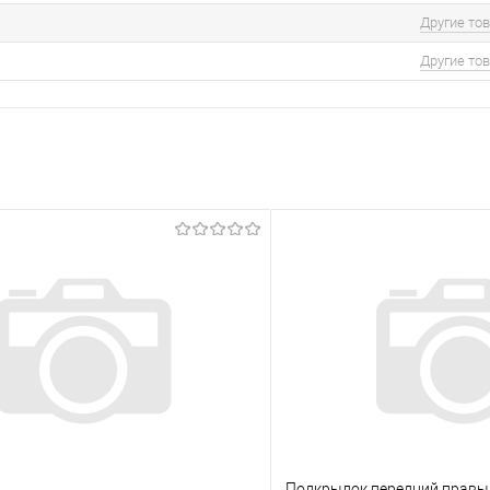
Другие то
Другие то
Подкрылок передний правый