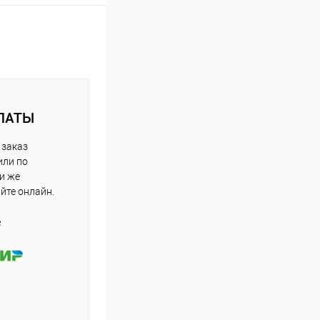
ЛАТЫ
 заказ
или по
ли же
айте онлайн.
е