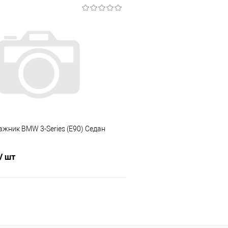
В корзину
В корз
 клик
Сравнение
Купить в 1 клик
е
Под заказ
В избранное
ажник BMW 3-Series (E90) Седан
/ шт
В корзину
 клик
Сравнение