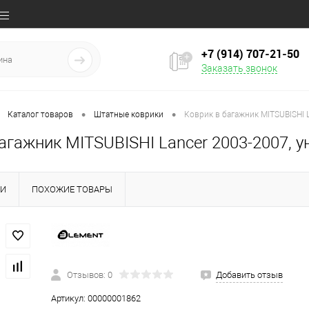
+7 (914) 707‒21‒50
Заказать звонок
•
•
Каталог товаров
Штатные коврики
Коврик в багажник MITSUBISHI L
агажник MITSUBISHI Lancer 2003-2007, ун
КИ
ПОХОЖИЕ ТОВАРЫ
Отзывов: 0
Добавить отзыв
Артикул:
00000001862