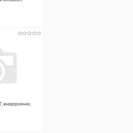
ину
Сравнение
Под заказ
L7, внедорожник,