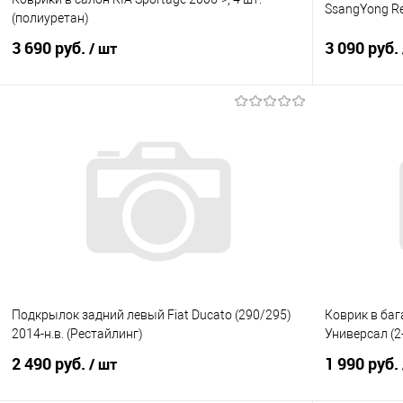
SsangYong Rex
(полиуретан)
3 690 руб.
3 090 руб.
/ шт
В корзину
Купить в 1 клик
Сравнение
Купить в 1
В избранное
Под заказ
В избранно
Подкрылок задний левый Fiat Ducato (290/295)
Коврик в баг
2014-н.в. (Рестайлинг)
Универсал (2
2 490 руб.
1 990 руб.
/ шт