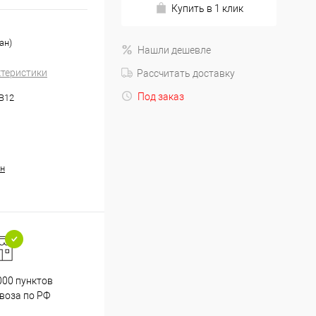
Купить в 1 клик
ан)
Нашли дешевле
ктеристики
Рассчитать доставку
Под заказ
.B12
н
000 пунктов
Весь ассортимент
воза по РФ
сертифицирован