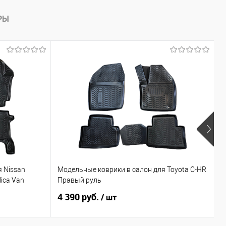
РЫ
М
 Nissan
Модельные коврики в салон для Toyota C-HR
/
lica Van
Правый руль
п
4 390 руб.
4
/ шт