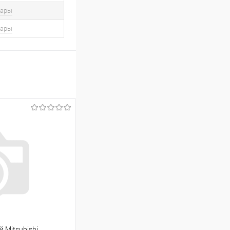
вары
вары
 Mitsubishi