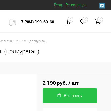
Вход
Регистрация
0
0
0
+7 (984) 199‒60‒60
ancer 2003-2007, ун. (полиуретан)
. (полиуретан)
2 190 руб.
/ шт
В корзину