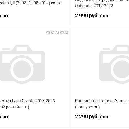
ton I, II (2002-, 2008-2012) салон
Outlander 2012-2022
2 990 руб.
/ шт
/ шт
В корзину
В корз
 клик
Сравнение
Купить в 1 клик
е
Под заказ
В избранное
ажник Lada Granta 2018-2023
Коврик в багажник LiXiang 
-ой рестайлинг)
(полиуретан)
2 290 руб.
/ шт
/ шт