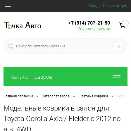
Вход
Регистрация
+7 (914) 707‒21‒50
0
Заказать звонок
Каталог товаров
•
•
•
Главная страница
Каталог товаров
Штатные коврики
Модельны
Модельные коврики в салон для
Toyota Corolla Axio / Fielder с 2012 по
н.в. 4WD