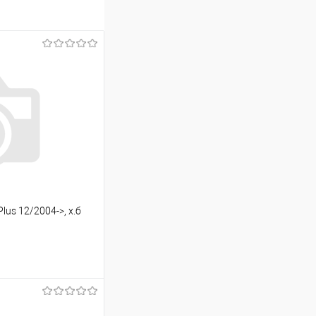
lus 12/2004->, х.б
ину