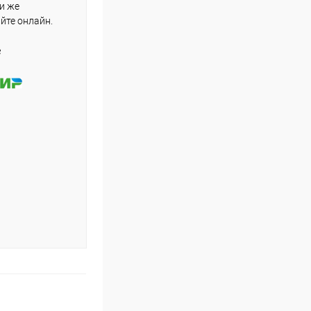
ли же
айте онлайн.
е