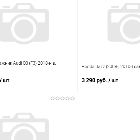
 клик
Сравнение
Купить в 1 клик
е
Под заказ
В избранное
жник Audi Q3 (F3) 2018-н.в.
Honda Jazz (2008-, 2010-) са
3 290 руб.
/ шт
/ шт
В корзину
В корз
 клик
Сравнение
Купить в 1 клик
е
Под заказ
В избранное