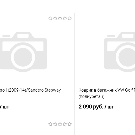
ero I (2009-14)/Sandero Stepway
Коврик в багажник VW Golf P
(полиуретан)
2 090 руб.
/ шт
/ шт
В корзину
В корз