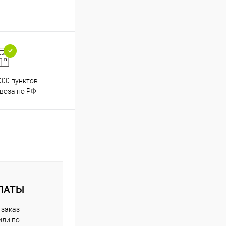
000 пунктов
Весь ассортимент
воза по РФ
сертифицирован
ЛАТЫ
 заказ
или по