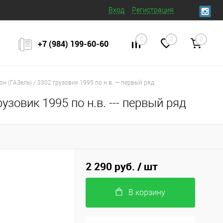
Вход
Регистрация
0
0
0
+7 (984) 199‒60‒60
н (ГАЗель) / 3302 грузовик 1995 по н.в. --- первый ряд
узовик 1995 по н.в. --- первый ряд
2 290 руб.
/ шт
В корзину