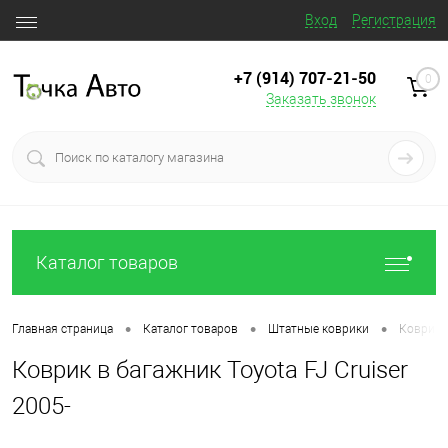
Вход
Регистрация
+7 (914) 707‒21‒50
0
Заказать звонок
Каталог товаров
•
•
•
Главная страница
Каталог товаров
Штатные коврики
Коврик в
Коврик в багажник Toyota FJ Cruiser
2005-