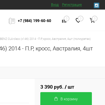
Вход
Регистрация
0
0
0
+7 (984) 199‒60‒60
NZ CLA-class (x146) 2014 - П.Р, кросс, Австралия, 4шт (полиуретан)
) 2014 - П.Р, кросс, Австралия, 4шт
3 390 руб.
/ шт
В корзину