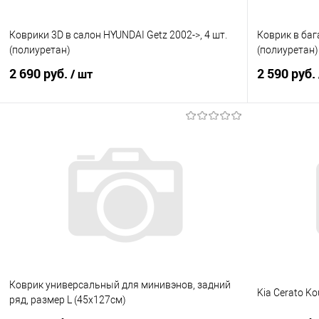
Коврики 3D в салон HYUNDAI Getz 2002->, 4 шт.
Коврик в баг
(полиуретан)
(полиуретан)
2 690 руб.
2 590 руб.
/ шт
В корзину
Купить в 1 клик
Сравнение
Купить в 1
В избранное
Под заказ
В избранно
Коврик универсальный для минивэнов, задний
Kia Cerato K
ряд, размер L (45х127см)