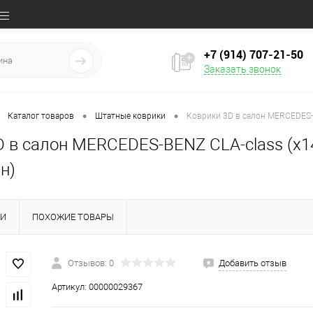
+7 (914) 707‒21‒50
Заказать звонок
•
•
Каталог товаров
Штатные коврики
Коврики 3D в салон MERCEDES-BE
 в салон MERCEDES-BENZ CLA-class (x146
н)
КИ
ПОХОЖИЕ ТОВАРЫ
Отзывов: 0
Добавить отзыв
Артикул:
00000029367