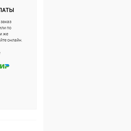
ЛАТЫ
 заказ
или по
ли же
айте онлайн.
е