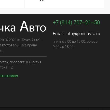
+7 (914) 707‒21‒50
Email:
info@pointavto.ru
 2014-2021 © "Точка Авто" -
пн-пт с 9:00 до 19:00, сб-вс с
автотовары. Все права
9:00 до 18:00
ы.
осток, проспект 100-летия
тока, 12
ть на карте