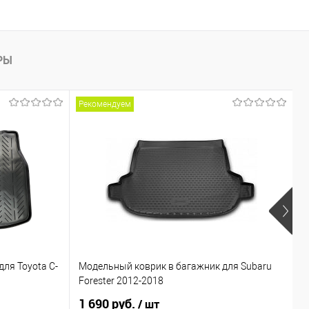
РЫ
Рекомендуем
ля Toyota C-
Модельный коврик в багажник для Subaru
М
Forester 2012-2018
P
1 690 руб.
4
/ шт