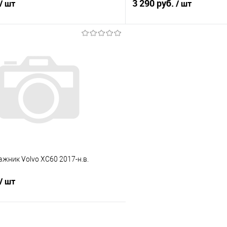
3 290 руб.
/ шт
/ шт
В корзину
В корз
 клик
Сравнение
Купить в 1 клик
е
Под заказ
В избранное
ажник Volvo XC60 2017-н.в.
/ шт
В корзину