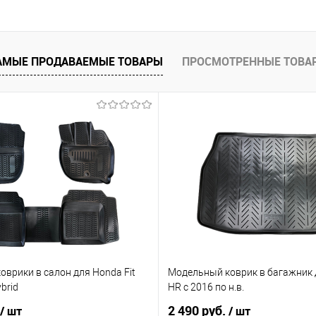
 клик
Сравнение
е
Под заказ
АМЫЕ ПРОДАВАЕМЫЕ ТОВАРЫ
ПРОСМОТРЕННЫЕ ТОВА
врики в салон для Honda Fit
Модельный коврик в багажник д
brid
HR с 2016 по н.в.
2 490 руб.
/ шт
/ шт