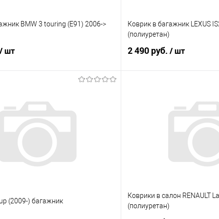
ажник BMW 3 touring (E91) 2006->
Коврик в багажник LEXUS IS2
(полиуретан)
2 490 руб.
/ шт
/ шт
В корзину
В корз
 клик
Сравнение
Купить в 1 клик
е
Под заказ
В избранное
Коврики в салон RENAULT Lagu
oup (2009-) багажник
(полиуретан)