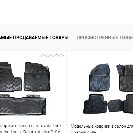
В корзину
 клик
Сравнение
е
Под заказ
АМЫЕ ПРОДАВАЕМЫЕ ТОВАРЫ
ПРОСМОТРЕННЫЕ ТОВА
врики в салон для Toyota Tank
Модельные коврики в салон для
atsu Thor / Subaru Justy с 2016
Правый руль