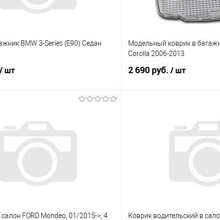
ажник BMW 3-Series (E90) Седан
Модельный коврик в багажн
Corolla 2006-2013
2 690 руб.
/ шт
/ шт
В корзину
В корз
 клик
Сравнение
Купить в 1 клик
е
Под заказ
В избранное
 салон FORD Mondeo, 01/2015->, 4
Коврик водительский в салон