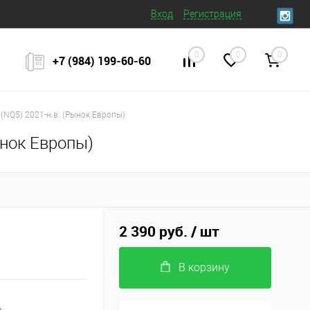
Вход
Регистрация
0
0
0
+7 (984) 199‒60‒60
 (NQ5) 2021-н.в. (Рынок Европы)
ынок Европы)
2 390 руб.
/ шт
В корзину