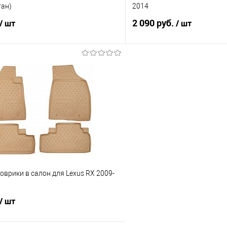
тан)
2014
2 090 руб.
/ шт
/ шт
В корзину
В корз
 клик
Сравнение
Купить в 1 клик
е
Под заказ
В избранное
врики в салон для Lexus RX 2009-
/ шт