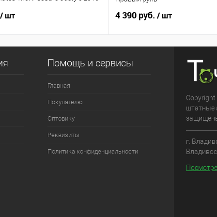
ый руль
4 390 руб.
/ шт
/ шт
ия
Помощь и сервисы
Главная
Copyright
Покупателю
штатные 
защищен
Оптовику
Реквизиты
г. Владив
Владивос
Политика конфиденциальности
Посмотре