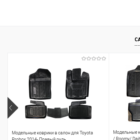
В корзину
Купить в 1 клик
Сравнение
Купить в 1
В избранное
Под заказ
В избранно
С
Модельные ко
Модельные коврики в салон для Toyota
/ Roomy/ Daih
Probox 2014- Правый руль