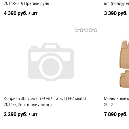
2014-2019 Правый руль
шт. (полиуре
4 390 руб.
3 390 руб.
/ шт
В корзину
Купить в 1 клик
Сравнение
Купить в 1
В избранное
Под заказ
В избранно
Коврики 3D в салон FORD Transit (1+2 seats)
Модельные ко
2014->, 2шт. (полиуретан)
2012
2 290 руб.
7 890 руб.
/ шт