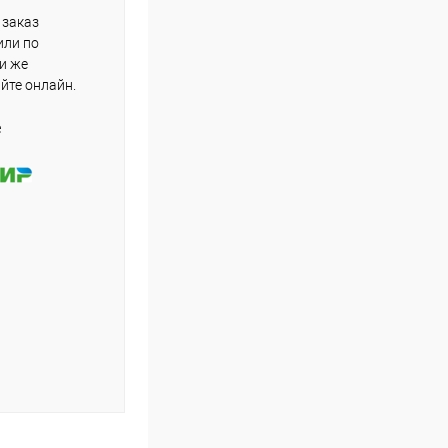
 заказ
или по
ли же
айте онлайн.
е