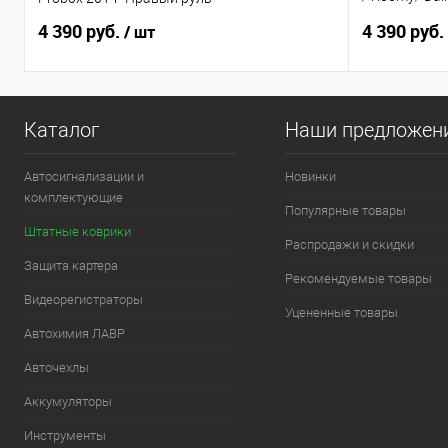
по н.в. Прав
4 390 руб.
4 390 руб.
/ шт
Каталог
Наши предложен
Автосигнализации и
Новинки
комплектующие
Популярные товары
Штатные коврики
Распродажи и скидки
Защита картера
Рекомендуемые товары
Видеорегистраторы
Уцененные товары
Автохимия ЛАВР
Авточехлы
Аккумуляторы
Инструменты