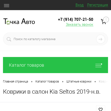
Вход
Регистрация
+7 (914) 707‒21‒50
0
Заказать звонок
Каталог товаров
•
•
•
Главная страница
Каталог товаров
Штатные коврики
Коврики 
Коврики в салон Kia Seltos 2019-н.в.