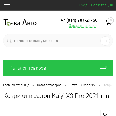
Вход
Регистрация
+7 (914) 707‒21‒50
0
Заказать звонок
Каталог товаров
•
•
•
Главная страница
Каталог товаров
Штатные коврики
Коврики 
Коврики в салон Kaiyi X3 Pro 2021-н.в.