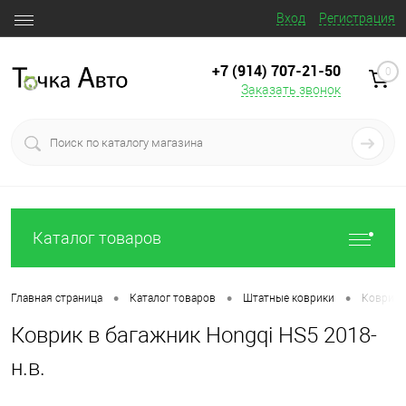
Вход
Регистрация
+7 (914) 707‒21‒50
0
Заказать звонок
Каталог товаров
•
•
•
Главная страница
Каталог товаров
Штатные коврики
Коврик в
Коврик в багажник Hongqi HS5 2018-
н.в.