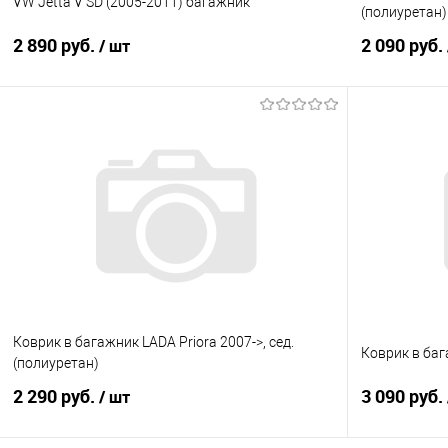
VW Jetta V SD (2005-2011) багажник
(полиуретан)
2 890 руб.
2 090 руб.
/ шт
В корзину
Купить в 1 клик
Сравнение
Купить в 1
В избранное
Под заказ
В избранно
Коврик в багажник LADA Priora 2007->, сед.
Коврик в баг
(полиуретан)
2 290 руб.
3 090 руб.
/ шт