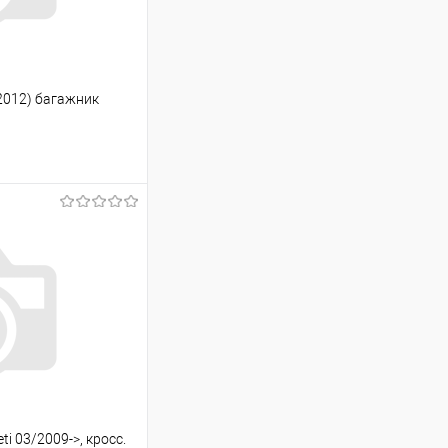
-2012) багажник
ину
Сравнение
Под заказ
i 03/2009->, кросс.