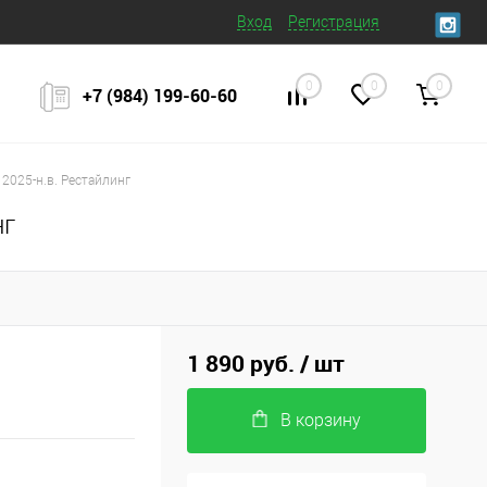
Вход
Регистрация
0
0
0
+7 (984) 199‒60‒60
 2025-н.в. Рестайлинг
нг
1 890 руб.
/ шт
В корзину