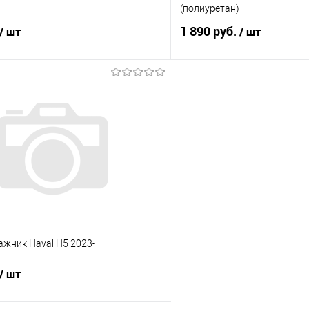
(полиуретан)
1 890 руб.
/ шт
/ шт
В корзину
В корз
 клик
Сравнение
Купить в 1 клик
е
Под заказ
В избранное
ажник Haval H5 2023-
/ шт