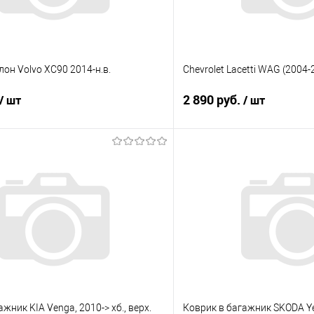
лон Volvo XC90 2014-н.в.
Chevrolet Lacetti WAG (2004
2 890 руб.
/ шт
/ шт
В корзину
В корз
 клик
Сравнение
Купить в 1 клик
е
Под заказ
В избранное
жник KIA Venga, 2010-> хб., верх.
Коврик в багажник SKODA Yet