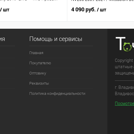
4 090 руб.
/ шт
/ шт
ия
Помощь и сервисы
Главная
Copyright
Покупателю
штатные 
защищен
Оптовику
Реквизиты
г. Владив
Владивос
Политика конфиденциальности
Посмотре