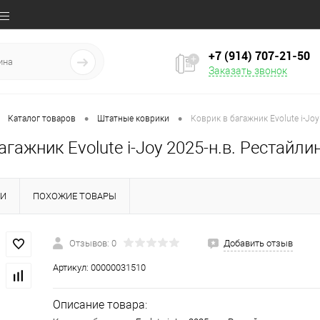
+7 (914) 707‒21‒50
Заказать звонок
•
•
Каталог товаров
Штатные коврики
Коврик в багажник Evolute i-Joy
агажник Evolute i-Joy 2025-н.в. Рестайли
КИ
ПОХОЖИЕ ТОВАРЫ
Отзывов: 0
Добавить отзыв
Артикул:
00000031510
Описание товара: