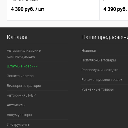
руль
4 390 руб.
4 390 руб.
/ шт
Каталог
Наши предложен
Автосигнализации и
Новинки
комплектующие
Популярные товары
Штатные коврики
Распродажи и скидки
Защита картера
Рекомендуемые товары
Видеорегистраторы
Уцененные товары
Автохимия ЛАВР
Авточехлы
Аккумуляторы
Инструменты