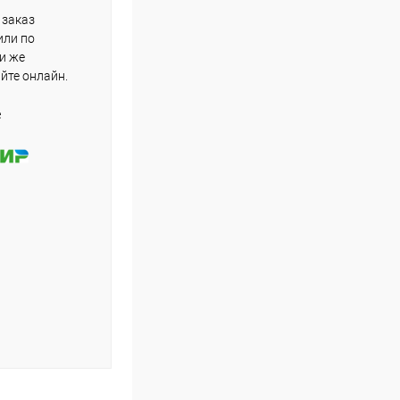
 заказ
или по
ли же
айте онлайн.
е