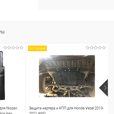
РЫ
Хит продаж
для Nissan
Защита картера и КПП для Honda Vezel 2013-
П
lica Van
2021 4WD
I