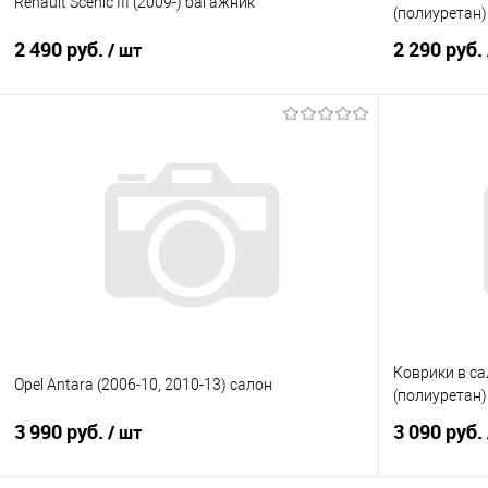
Renault Scenic III (2009-) багажник
(полиуретан)
2 490 руб.
2 290 руб.
/ шт
В корзину
Купить в 1 клик
Сравнение
Купить в 1
В избранное
Под заказ
В избранно
Коврики в сал
Opel Antara (2006-10, 2010-13) салон
(полиуретан)
3 990 руб.
3 090 руб.
/ шт