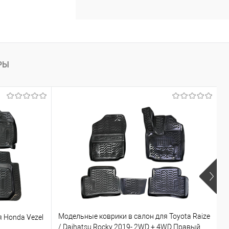
РЫ
Модельные коврики в салон для Toyota Raize
 Honda Vezel
М
/ Daihatsu Rocky 2019- 2WD + 4WD Правый
П