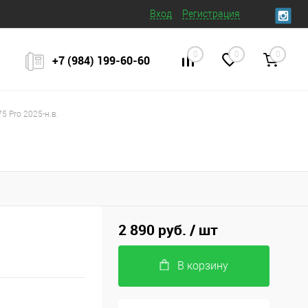
Вход
Регистрация
0
0
0
+7 (984) 199‒60‒60
5 Pro 2025-н.в.
2 890 руб.
/ шт
В корзину