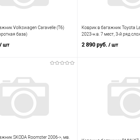
ажник Volkswagen Caravelle (T6)
Коврик в багажник Toyota La
ороткая база)
2023-н.в. 7 мест, 3-й ряд сл
2 890 руб.
/ шт
/ шт
В корзину
В корз
 клик
Сравнение
Купить в 1 клик
е
Под заказ
В избранное
ажник SKODA Roomster 2006->, мв.