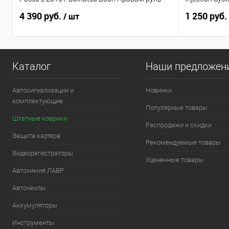
4 390 руб.
1 250 руб.
/ шт
Каталог
Наши предложен
Автосигнализации и
Новинки
комплектующие
Популярные товары
Штатные коврики
Распродажи и скидки
Защита картера
Рекомендуемые товары
Видеорегистраторы
Уцененные товары
Автохимия ЛАВР
Авточехлы
Аккумуляторы
Инструменты