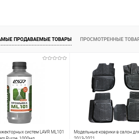
В корзину
 клик
Сравнение
е
Под заказ
АМЫЕ ПРОДАВАЕМЫЕ ТОВАРЫ
ПРОСМОТРЕННЫЕ ТОВА
жекторных систем LAVR ML101
Модельные коврики в салон для
tem Purge, 1000мл
2013-2021