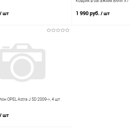
Коврик в багажник BMW X7 2
1 990 руб.
/ шт
/ шт
В корзину
В корз
 клик
Сравнение
Купить в 1 клик
е
Под заказ
В избранное
он OPEL Astra J 5D 2009->, 4 шт.
/ шт