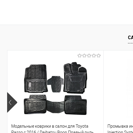
В корзину
Купить в 1 клик
Сравнение
Купить в 1
В избранное
Под заказ
В избранно
С
Модельные коврики в салон для Toyota
Промывка ин
Passo с 2016 / Daihatsu Boon Правый руль
Injection Sys