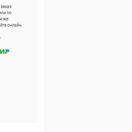
 заказ
или по
ли же
айте онлайн.
е