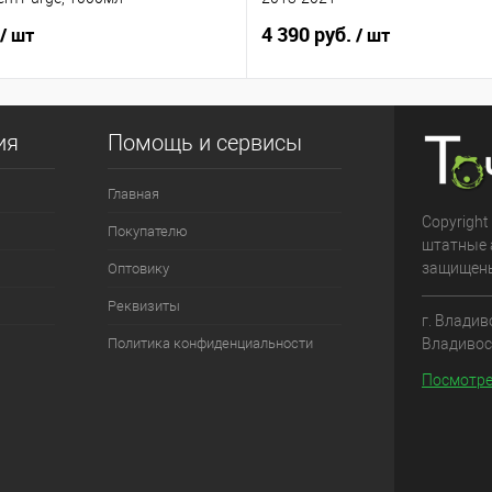
4 390 руб.
/ шт
/ шт
ия
Помощь и сервисы
Главная
Copyright
Покупателю
штатные 
защищен
Оптовику
Реквизиты
г. Владив
Владивос
Политика конфиденциальности
Посмотре