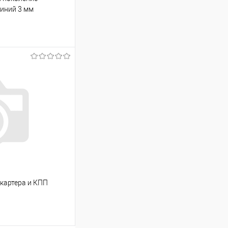
иний 3 мм
ину
Сравнение
В наличии
а картера и КПП