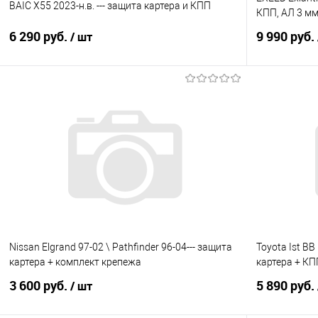
BAIC X55 2023-н.в. --- защита картера и КПП
КПП, АЛ 3 м
6 290 руб.
9 990 руб.
/ шт
В корзину
Купить в 1 клик
Сравнение
Купить в 1
В избранное
Под заказ
В избранно
Nissan Elgrand 97-02 \ Pathfinder 96-04--- защита
Toyota Ist BB
картера + комплект крепежа
картера + КП
3 600 руб.
5 890 руб.
/ шт