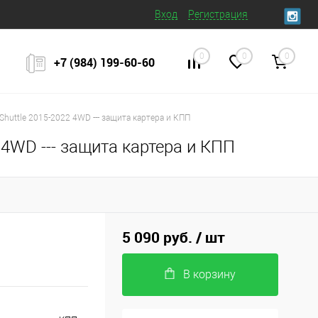
Вход
Регистрация
0
0
0
+7 (984) 199‒60‒60
Shuttle 2015-2022 4WD --- защита картера и КПП
 4WD --- защита картера и КПП
5 090 руб.
/ шт
В корзину