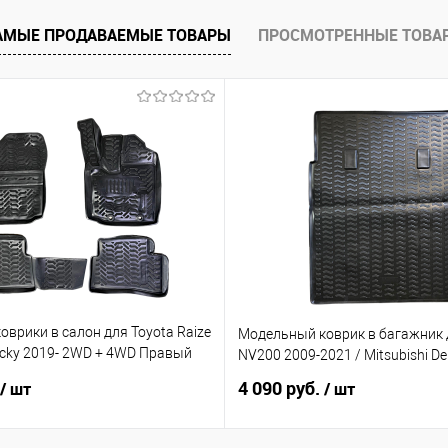
е
В наличии
АМЫЕ ПРОДАВАЕМЫЕ ТОВАРЫ
ПРОСМОТРЕННЫЕ ТОВА
врики в салон для Toyota Raize
Модельный коврик в багажник 
ocky 2019- 2WD + 4WD Правый
NV200 2009-2021 / Mitsubishi De
4 090 руб.
/ шт
/ шт