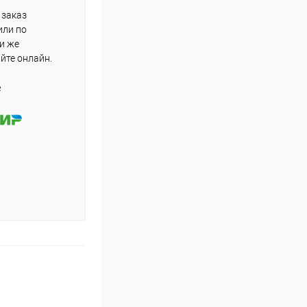
 заказ
или по
ли же
айте онлайн.
е