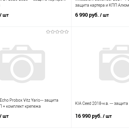
м
защита картера и КПП Алюм
6 990 руб.
/ шт
/ шт
В корзину
В корз
 клик
Сравнение
Купить в 1 клик
е
Под заказ
В избранное
 Echo Probox Vitz Yaris--- защита
KIA Ceed 2018-н.в. --- защит
П + комплект крепежа
16 990 руб.
/ шт
/ шт