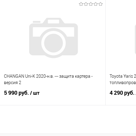
В корзину
Купить в 1 клик
Сравнение
Купить в 1
В избранное
Под заказ
В избранно
CHANGAN Uni-K 2020-н.в. --- защита картера -
Toyota Yaris 
версия 2
топливопрово
5 990 руб.
4 290 руб.
/ шт
В корзину
Купить в 1 клик
Сравнение
Купить в 1