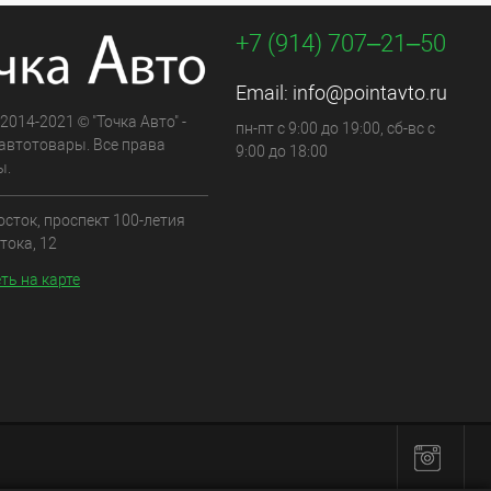
+7 (914) 707‒21‒50
Email:
info@pointavto.ru
 2014-2021 © "Точка Авто" -
пн-пт с 9:00 до 19:00, сб-вс с
автотовары. Все права
9:00 до 18:00
ы.
осток, проспект 100-летия
тока, 12
ть на карте