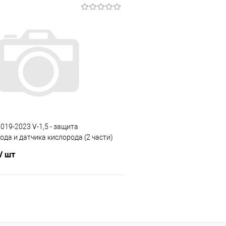
В корзину
В корз
 клик
Сравнение
Купить в 1 клик
е
Под заказ
В избранное
2019-2023 V-1,5 - защита
да и датчика кислорода (2 части)
/ шт
В корзину
 клик
Сравнение