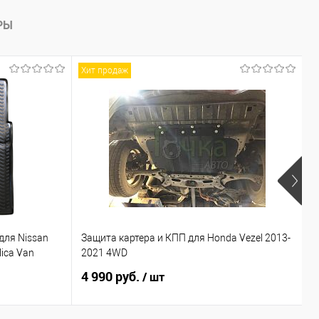
РЫ
Хит продаж
для Nissan
Защита картера и КПП для Honda Vezel 2013-
П
lica Van
2021 4WD
I
4 990 руб.
1
/ шт