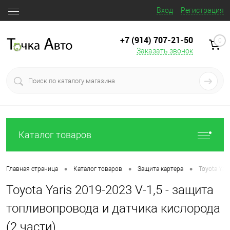
Вход
Регистрация
+7 (914) 707‒21‒50
0
Заказать звонок
Каталог товаров
•
•
•
Главная страница
Каталог товаров
Защита картера
Toyota Yar
Toyota Yaris 2019-2023 V-1,5 - защита
топливопровода и датчика кислорода
(2 части)