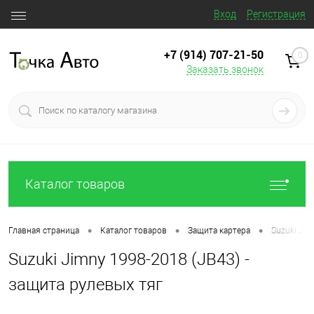
Вход
Регистрация
+7 (914) 707‒21‒50
0
Заказать звонок
Каталог товаров
•
•
•
Главная страница
Каталог товаров
Защита картера
Suzuki Jim
Suzuki Jimny 1998-2018 (JB43) -
защита рулевых тяг