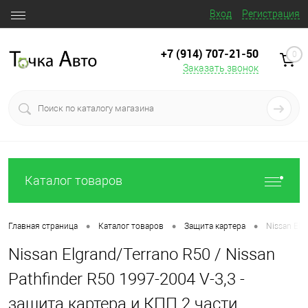
Вход
Регистрация
+7 (914) 707‒21‒50
0
Заказать звонок
Каталог товаров
•
•
•
Главная страница
Каталог товаров
Защита картера
Nissan Elg
Nissan Elgrand/Terrano R50 / Nissan
Pathfinder R50 1997-2004 V-3,3 -
защита картера и КПП 2 части