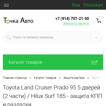
Вход
Регистрация
+7 (914) 707‒21‒50
0
Заказать звонок
Каталог товаров
•
•
•
Главная страница
Каталог товаров
Защита картера
Toyota Lan
Toyota Land Cruiser Prado 95 5 дверей
(2 части) / Hilux Surf 185 - защита КПП
и раздатки