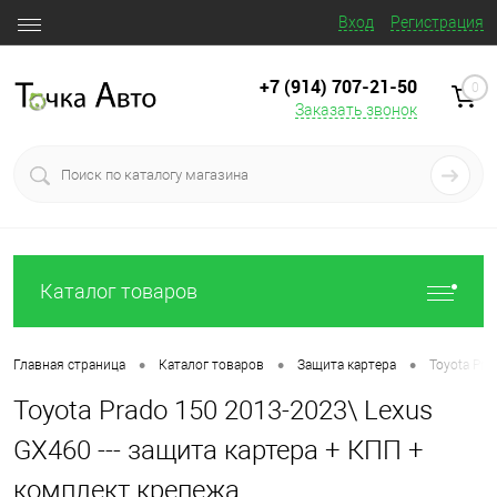
Вход
Регистрация
+7 (914) 707‒21‒50
0
Заказать звонок
Каталог товаров
•
•
•
Главная страница
Каталог товаров
Защита картера
Toyota Pra
Toyota Prado 150 2013-2023\ Lexus
GX460 --- защита картера + КПП +
комплект крепежа