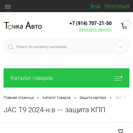
Вход
Регистрация
+7 (914) 707‒21‒50
0
Заказать звонок
Каталог товаров
•
•
•
Главная страница
Каталог товаров
Защита картера
JAC T9 202
JAC T9 2024-н.в --- защита КПП