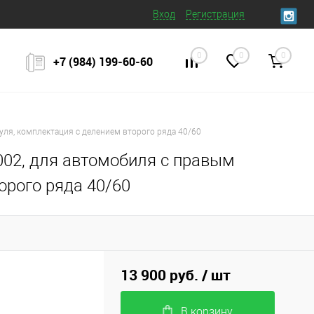
Вход
Регистрация
0
0
0
+7 (984) 199‒60‒60
руля, комплектация с делением второго ряда 40/60
2002, для автомобиля с правым
орого ряда 40/60
13 900 руб.
/ шт
В корзину