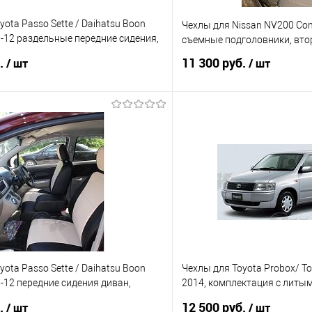
yota Passo Sette / Daihatsu Boon
Чехлы для Nissan NV200 Com
-12 раздельные передние сидения,
съемные подголовники, втор
3 ряда сидений
б.
11 300 руб.
/ шт
/ шт
В корзину
В корз
 клик
Сравнение
Купить в 1 клик
е
Под заказ
В избранное
yota Passo Sette / Daihatsu Boon
Чехлы для Toyota Probox/ To
-12 передние сидения диван,
2014, комплектация с литы
2 ряда сидений
второй ряд сидений - лавка
б.
12 500 руб.
/ шт
/ шт