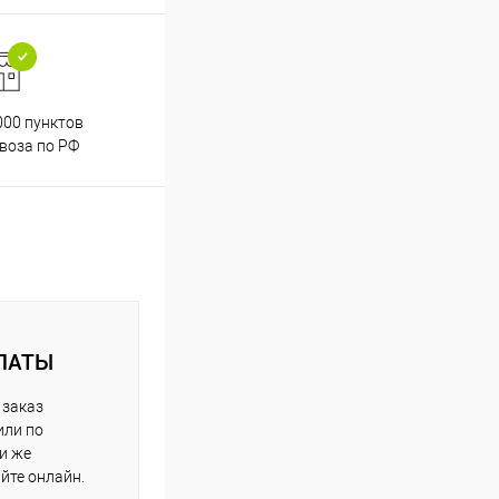
000 пунктов
Весь ассортимент
воза по РФ
сертифицирован
ЛАТЫ
 заказ
или по
ли же
айте онлайн.