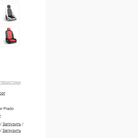
ктеристики
орт
er Prado
2
/
Загрузить
/
/
Загрузить