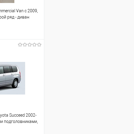
mercial Van с 2009,
ой ряд - диван
ину
Сравнение
Под заказ
yota Succeed 2002-
ми подголовниками,