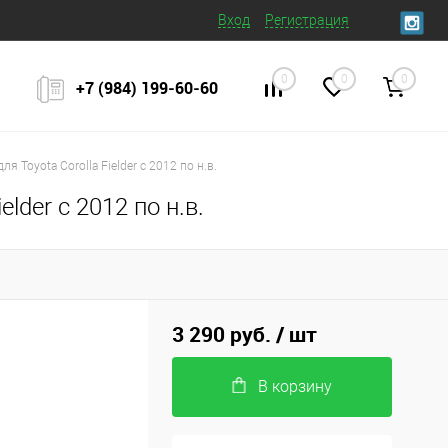
Вход
Регистрация
0
0
0
+7 (984) 199‒60‒60
 Toyota Corolla Fielder с 2012 по н.в.
lder с 2012 по н.в.
3 290 руб.
/ шт
В корзину