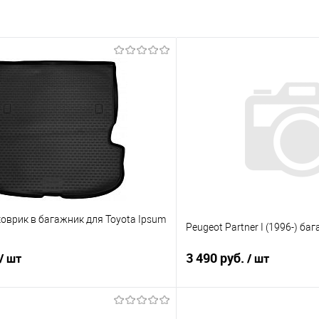
 клик
Сравнение
Купить в 1 клик
е
В наличии
В избранное
оврик в багажник для Toyota Ipsum
Peugeot Partner I (1996-) ба
3 490 руб.
/ шт
/ шт
В корзину
В корз