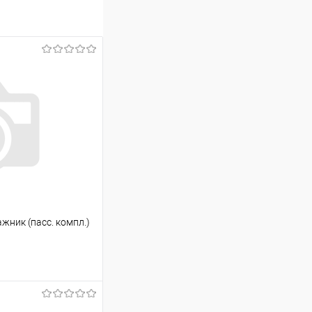
Сравнение
В наличии
гажник (пасс. компл.)
ину