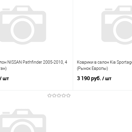
 клик
Сравнение
Купить в 1 клик
е
В наличии
В избранное
лон NISSAN Pathfinder 2005-2010, 4
Коврики в салон Kia Sportage
тан)
(Рынок Европы)
3 190 руб.
/ шт
/ шт
В корзину
В корз
 клик
Сравнение
Купить в 1 клик
е
Под заказ
В избранное