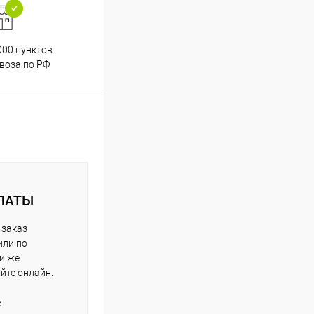
000 пунктов
Весь ассортимент
воза по РФ
сертифицирован
ЛАТЫ
 заказ
или по
ли же
айте онлайн.
е