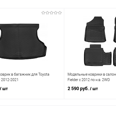
оврик в багажник для Toyota
Модельные коврики в салон 
er 2012-2021
Fielder с 2012 по н.в. 2WD
2 590 руб.
/ шт
/ шт
В корзину
В корз