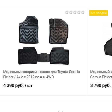
Хит продаж
Модельные коврики в салон для Toyota Corolla
Модельный к
Fielder / Axio с 2012 по н.в. 4WD
Corolla Field
4 390 руб.
3 790 руб.
/ шт
В корзину