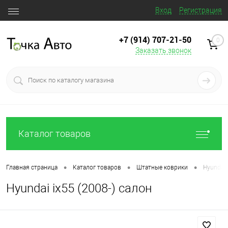
Вход
Регистрация
+7 (914) 707‒21‒50
0
Заказать звонок
Каталог товаров
•
•
•
Главная страница
Каталог товаров
Штатные коврики
Hyundai 
Hyundai ix55 (2008-) салон