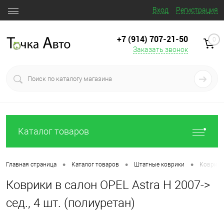
Вход
Регистрация
+7 (914) 707‒21‒50
0
Заказать звонок
Каталог товаров
•
•
•
Главная страница
Каталог товаров
Штатные коврики
Коврики 
Коврики в салон OPEL Astra H 2007->
сед., 4 шт. (полиуретан)