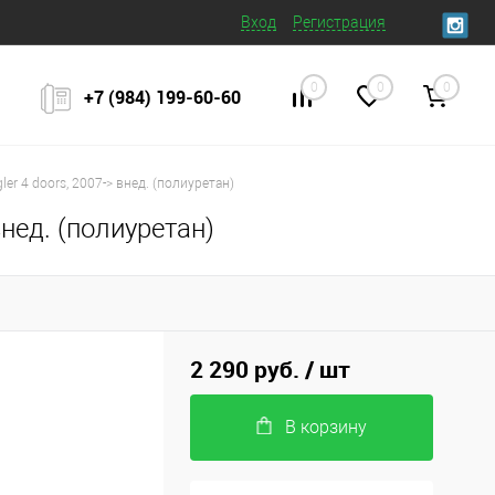
Вход
Регистрация
0
0
0
+7 (984) 199‒60‒60
er 4 doors, 2007-> внед. (полиуретан)
внед. (полиуретан)
2 290 руб.
/ шт
В корзину