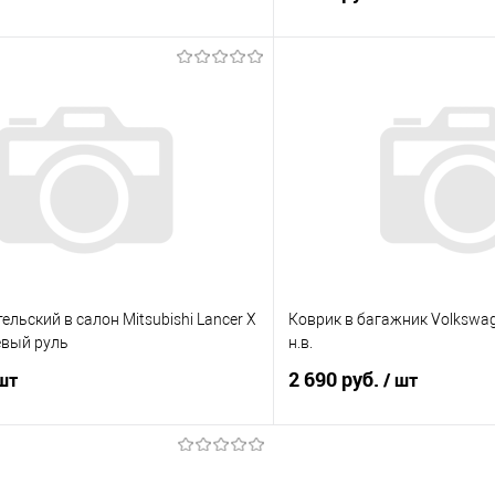
В корзину
В корз
 клик
Сравнение
Купить в 1 клик
е
Под заказ
В избранное
ельский в салон Mitsubishi Lancer X
Коврик в багажник Volkswage
евый руль
н.в.
2 690 руб.
 шт
/ шт
В корзину
В корз