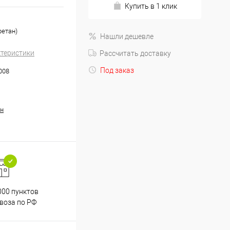
Купить в 1 клик
ретан)
Нашли дешевле
ктеристики
Рассчитать доставку
Под заказ
008
н
000 пунктов
Весь ассортимент
воза по РФ
сертифицирован