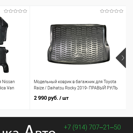
 Nissan
Модельный коврик в багажник для Toyota
П
lica Van
Raize / Daihatsu Rocky 2019- ПРАВЫЙ РУЛЬ
I
2 990 руб.
1
/ шт
+7 (914) 707‒21‒50