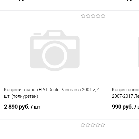
В корзину
Купить в 1 клик
Сравнение
Купить в 1
В избранное
Под заказ
В избранно
Коврики в салон FIAT Doblo Panorama 2001->, 4
Коврик водит
шт. (полиуретан)
2007-2017 Л
2 890 руб.
990 руб.
/ шт
/
В корзину