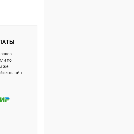
ЛАТЫ
 заказ
или по
ли же
айте онлайн.
е