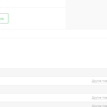
вок
Другие то
Другие то
Другие то