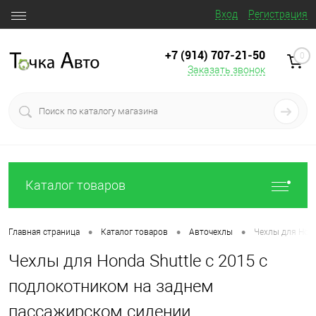
Вход
Регистрация
+7 (914) 707‒21‒50
0
Заказать звонок
Каталог товаров
•
•
•
Главная страница
Каталог товаров
Авточехлы
Чехлы для Hond
Чехлы для Honda Shuttle с 2015 с
подлокотником на заднем
пассажирском сидении