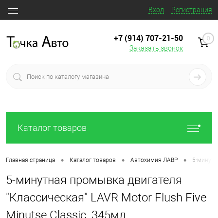
Вход
Регистрация
+7 (914) 707‒21‒50
0
Заказать звонок
Каталог товаров
•
•
•
Главная страница
Каталог товаров
Автохимия ЛАВР
5-минутн
5-минутная промывка двигателя
"Классическая" LAVR Motor Flush Five
Minutse Classic, 345мл