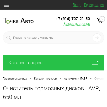
Вход
Регистрация
+7 (914) 707‒21‒50
0
Заказать звонок
Каталог товаров
•
•
•
Главная страница
Каталог товаров
Автохимия ЛАВР
Очистите
Очиститель тормозных дисков LAVR,
650 мл