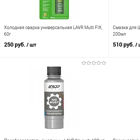
Холодная сварка универсальная LAVR Multi FIX,
Смазка для 
60г
200мл
250 руб.
510 руб.
/ шт
/
В корзину
Купить в 1 клик
Сравнение
Купить в 1
В избранное
В наличии
В избранно