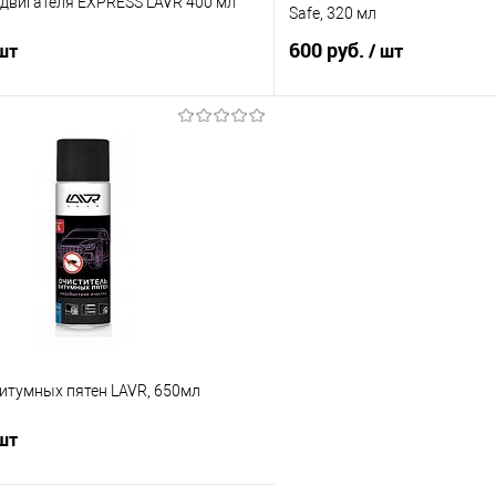
 двигателя EXPRESS LAVR 400 мл
Safe, 320 мл
600 руб.
 шт
/ шт
В корзину
В корз
 клик
Сравнение
Купить в 1 клик
е
В наличии
В избранное
итумных пятен LAVR, 650мл
 шт