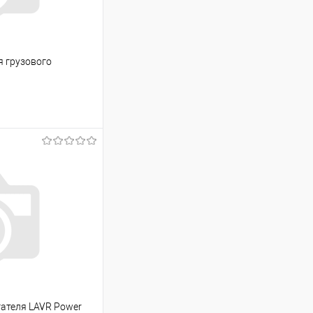
я грузового
ину
Сравнение
В наличии
ателя LAVR Power