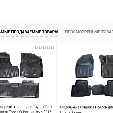
В корзину
 клик
Сравнение
е
В наличии
АМЫЕ ПРОДАВАЕМЫЕ ТОВАРЫ
ПРОСМОТРЕННЫЕ ТОВА
врики в салон для Toyota Tank
Модельные коврики в салон для
atsu Thor / Subaru Justy с 2016
Правый руль