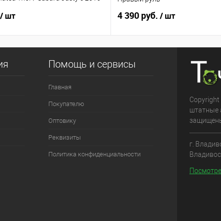
ый руль
4 390 руб.
/ шт
/ шт
ия
Помощь и сервисы
Главная
Copyright
Покупателю
штатные 
защищен
Оптовику
Реквизиты
г. Владив
Владивос
Политика конфиденциальности
Посмотре