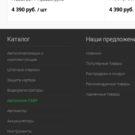
по н.в. Прав
4 390 руб.
4 390 руб.
/ шт
Каталог
Наши предложен
Автосигнализации и
Новинки
комплектующие
Популярные товары
Штатные коврики
Распродажи и скидки
Защита картера
Рекомендуемые товары
Видеорегистраторы
Уцененные товары
Автохимия ЛАВР
Авточехлы
Аккумуляторы
Инструменты