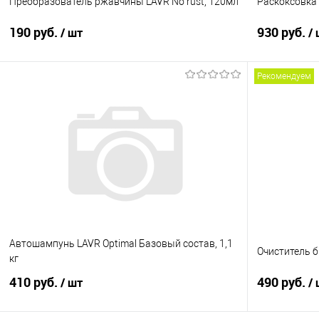
Преобразователь ржавчины LAVR No rust, 120мл
Раскоксовка
190 руб.
930 руб.
/ шт
/
Рекомендуем
В корзину
Купить в 1 клик
Сравнение
Купить в 1
В избранное
В наличии
В избранно
Автошампунь LAVR Optimal Базовый состав, 1,1
Очиститель б
кг
410 руб.
490 руб.
/ шт
/