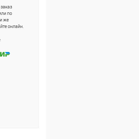
 заказ
или по
ли же
айте онлайн.
е