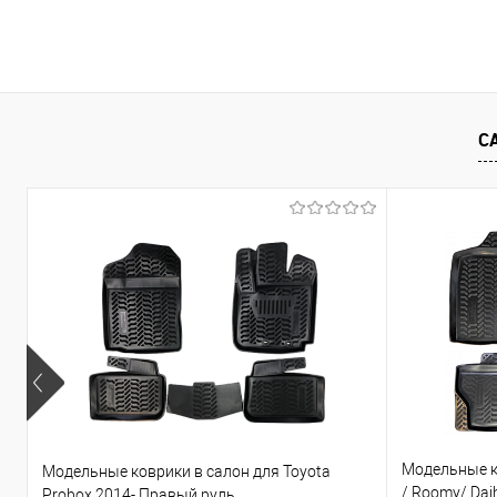
В корзину
Купить в 1 клик
Сравнение
Купить в 1
В избранное
В наличии
В избранно
С
Модельные ко
Модельные коврики в салон для Toyota
/ Roomy/ Daih
Probox 2014- Правый руль