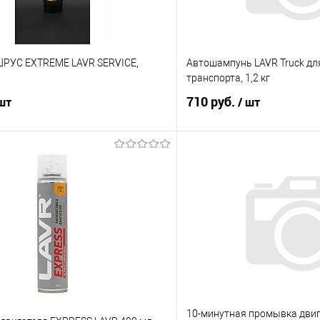
ШРУС EXTREME LAVR SERVICE,
Автошампунь LAVR Truck дл
транспорта, 1,2 кг
710 руб.
 шт
/ шт
В корзину
В корз
 клик
Сравнение
Купить в 1 клик
е
В наличии
В избранное
10-минутная промывка двиг