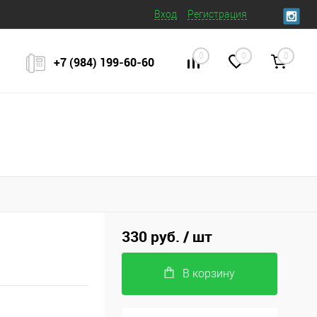
Вход
Регистрация
0
0
0
+7 (984) 199‒60‒60
330 руб.
/ шт
В корзину