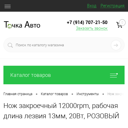
Вход
Регистрация
+7 (914) 707‒21‒50
0
Заказать звонок
Каталог товаров
•
•
•
Главная страница
Каталог товаров
Инструменты
Нож закроеч
Нож закроечный 12000rpm, рабочая
длина лезвия 13мм, 20Вт, РОЗОВЫЙ