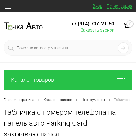
Вход
Регистрация
+7 (914) 707‒21‒50
0
Заказать звонок
Каталог товаров
•
•
•
Главная страница
Каталог товаров
Инструменты
Табличка с 
Табличка с номером телефона на
панель авто Parking Card
закрывающаяся