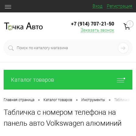
Вход
Регистрация
+7 (914) 707‒21‒50
0
Заказать звонок
Каталог товаров
•
•
•
Главная страница
Каталог товаров
Инструменты
Табличка с 
Табличка с номером телефона на
панель авто Volkswagen алюминий