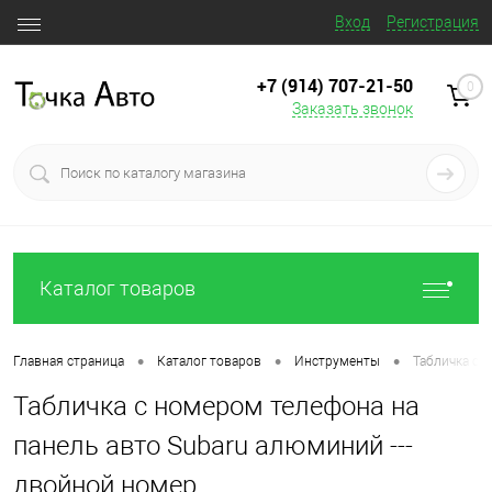
Вход
Регистрация
+7 (914) 707‒21‒50
0
Заказать звонок
Каталог товаров
•
•
•
Главная страница
Каталог товаров
Инструменты
Табличка с 
Табличка с номером телефона на
панель авто Subaru алюминий ---
двойной номер