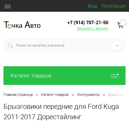
Вход
Регистрация
+7 (914) 707‒21‒50
0
Заказать звонок
Каталог товаров
•
•
•
Главная страница
Каталог товаров
Инструменты
Брызговики 
Брызговики передние для Ford Kuga
2011-2017 Дорестайлинг