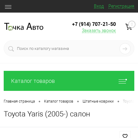
Вход
Регистрация
+7 (914) 707‒21‒50
0
Заказать звонок
Каталог товаров
•
•
•
Главная страница
Каталог товаров
Штатные коврики
Toyota Y
Toyota Yaris (2005-) салон