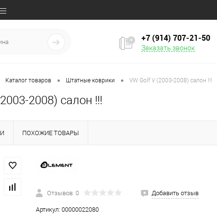
+7 (914) 707‒21‒50
Заказать звонок
•
•
Каталог товаров
Штатные коврики
VW Golf V (2003-2008) салон !!!
2003-2008) салон !!!
КИ
ПОХОЖИЕ ТОВАРЫ
Отзывов: 0
Добавить отзыв
Артикул:
00000022080