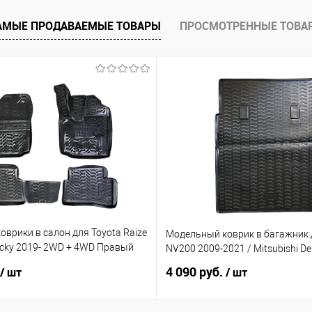
е
Под заказ
АМЫЕ ПРОДАВАЕМЫЕ ТОВАРЫ
ПРОСМОТРЕННЫЕ ТОВА
врики в салон для Toyota Raize
Модельный коврик в багажник 
ocky 2019- 2WD + 4WD Правый
NV200 2009-2021 / Mitsubishi De
4 090 руб.
/ шт
/ шт