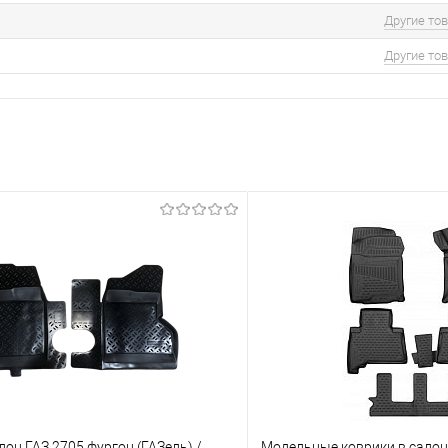
Другие то
Другие то
лон ГАЗ 2705 фургон (ГАЗель) /
Модельные коврики в салон 