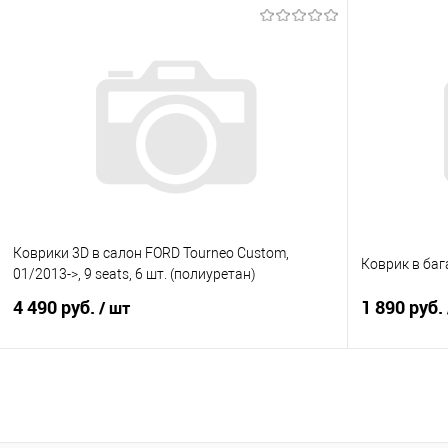
В корзину
Купить в 1 клик
Сравнение
Купить в 1
В избранное
Под заказ
В избранно
Коврики 3D в салон FORD Tourneo Custom,
Коврик в бага
01/2013->, 9 seats, 6 шт. (полиуретан)
4 490 руб.
1 890 руб.
/ шт
В корзину
Купить в 1 клик
Сравнение
Купить в 1