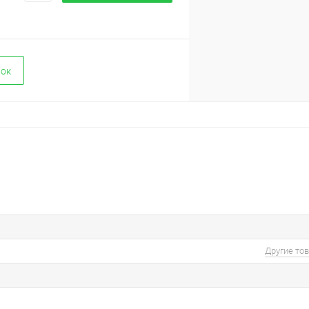
вок
Другие то