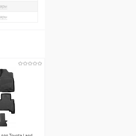
вары
вары
для Toyota Land