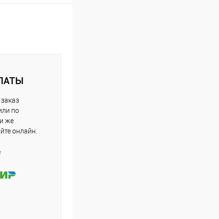
ЛАТЫ
 заказ
или по
ли же
айте онлайн.
е