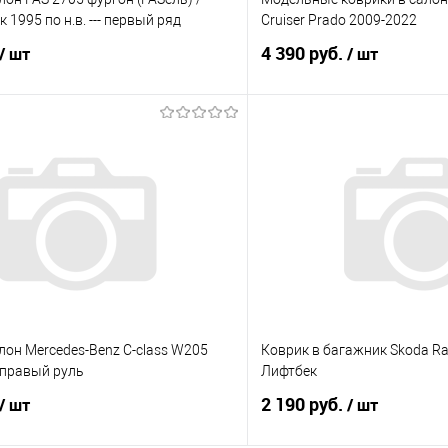
 1995 по н.в. --- первый ряд
Cruiser Prado 2009-2022
4 390 руб.
/ шт
/ шт
В корзину
В корз
 клик
Сравнение
Купить в 1 клик
е
Под заказ
В избранное
лон Mercedes-Benz C-class W205
Коврик в багажник Skoda Ra
- правый руль
Лифтбек
2 190 руб.
/ шт
/ шт