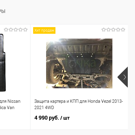
РЫ
Хит продаж
для Nissan
Защита картера и КПП для Honda Vezel 2013-
П
lica Van
2021 4WD
I
4 990 руб.
1
/ шт