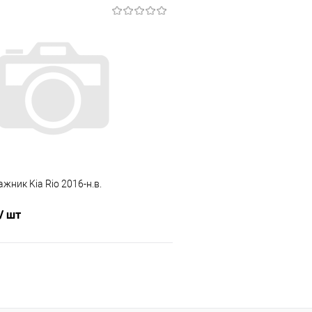
В корзину
В корз
 клик
Сравнение
Купить в 1 клик
е
Под заказ
В избранное
жник Kia Rio 2016-н.в.
/ шт
В корзину
 клик
Сравнение