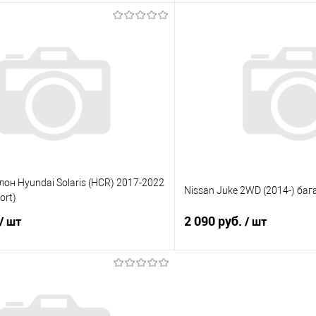
В корзину
В корз
 клик
Сравнение
Купить в 1 клик
е
Под заказ
В избранное
лон Hyundai Solaris (HCR) 2017-2022
Nissan Juke 2WD (2014-) ба
ort)
2 090 руб.
/ шт
/ шт
В корзину
В корз