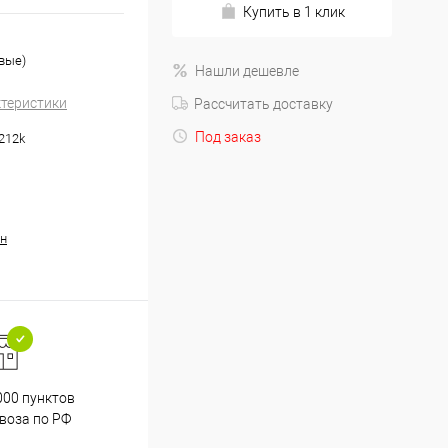
Купить в 1 клик
евые)
Нашли дешевле
ктеристики
Рассчитать доставку
Под заказ
212k
н
000 пунктов
Весь ассортимент
воза по РФ
сертифицирован