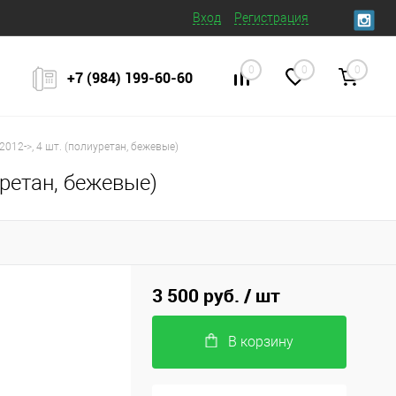
Вход
Регистрация
0
0
0
+7 (984) 199‒60‒60
2012->, 4 шт. (полиуретан, бежевые)
уретан, бежевые)
3 500 руб.
/ шт
В корзину