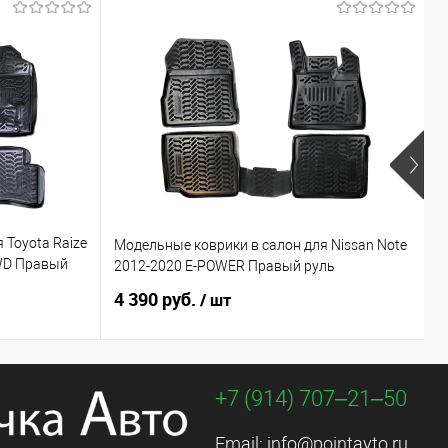
 Toyota Raize
Модельные коврики в салон для Nissan Note
М
4WD Правый
2012-2020 E-POWER Правый руль
N
4 390 руб.
4
/ шт
+7 (914) 707‒21‒50
Email:
info@pointavto.ru