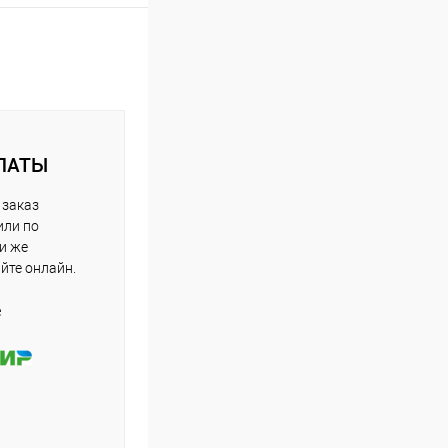
ЛАТЫ
 заказ
или по
ли же
айте онлайн.
е