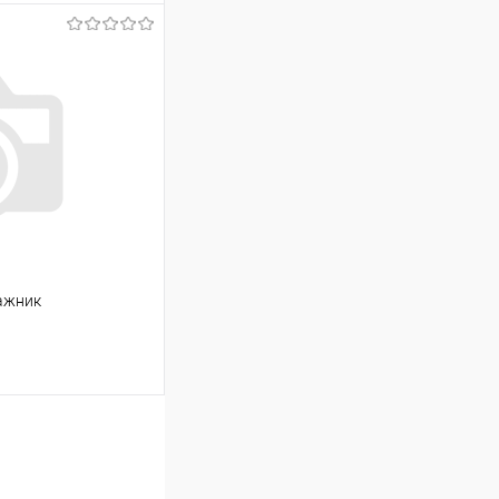
ину
Сравнение
Под заказ
гажник
ину