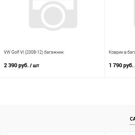
Купить в 1 клик
Сравнение
Купить в 1
В избранное
Под заказ
В избранно
VW Golf VI (2008-12) багажник
Коврик в баг
2 390 руб.
1 790 руб.
/ шт
В корзину
Купить в 1 клик
Сравнение
Купить в 1
В избранное
Под заказ
В избранно
С