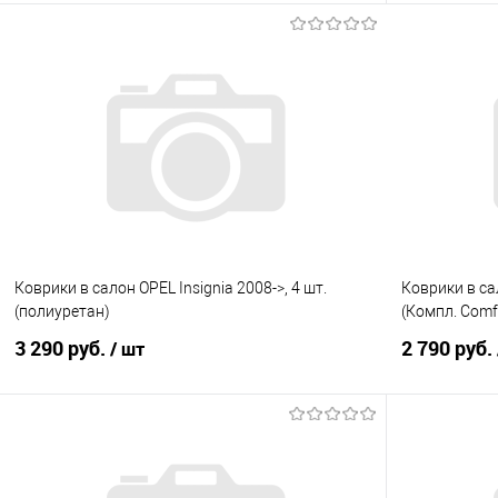
В корзину
Купить в 1 клик
Сравнение
Купить в 1
В избранное
В наличии
В избранно
Коврики в салон OPEL Insignia 2008->, 4 шт.
Коврики в са
(полиуретан)
(Компл. Comf
3 290 руб.
2 790 руб.
/ шт
В корзину