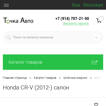
Вход
Регистрация
+7 (914) 707‒21‒50
0
Заказать звонок
Каталог товаров
•
•
•
Главная страница
Каталог товаров
Штатные коврики
Honda CR
Honda CR-V (2012-) салон