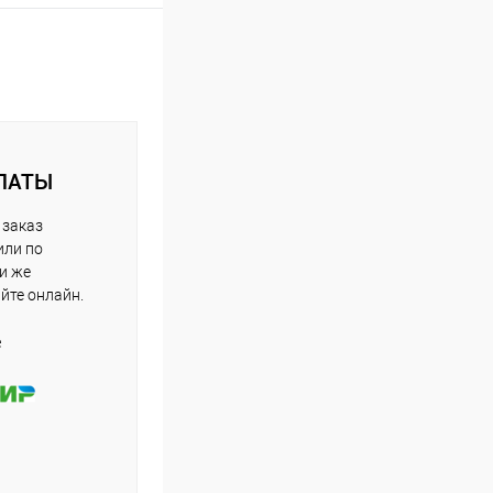
ЛАТЫ
 заказ
или по
ли же
айте онлайн.
е