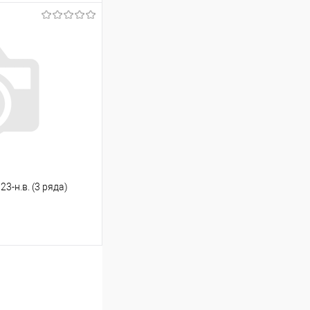
ину
Сравнение
Под заказ
3-н.в. (3 ряда)
ину