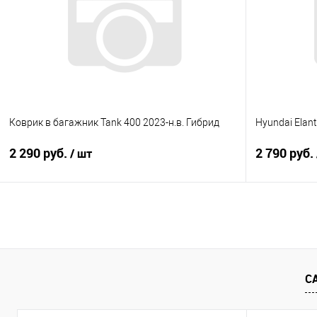
Купить в 1 клик
Сравнение
Купить в 1
В избранное
Под заказ
В избранно
Коврик в багажник Tank 400 2023-н.в. Гибрид
Hyundai Elant
2 290 руб.
2 790 руб.
/ шт
В корзину
Купить в 1 клик
Сравнение
Купить в 1
В избранное
Под заказ
В избранно
С