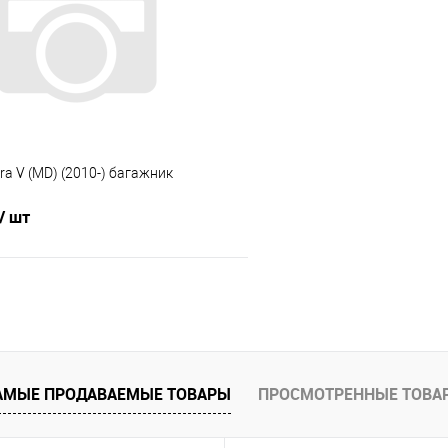
 клик
Сравнение
Купить в 1 клик
е
Под заказ
В избранное
ra V (MD) (2010-) багажник
/ шт
В корзину
 клик
Сравнение
е
Под заказ
АМЫЕ ПРОДАВАЕМЫЕ ТОВАРЫ
ПРОСМОТРЕННЫЕ ТОВА