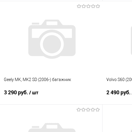
В корзину
Купить в 1 клик
Сравнение
Купить в 1
В избранное
Под заказ
В избранно
Geely MK, MK2 SD (2006-) багажник
Volvo S60 (2
3 290 руб.
2 490 руб.
/ шт
В корзину