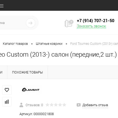
+7 (914) 707‒21‒50
Заказать звонок
•
•
Каталог товаров
Штатные коврики
Ford Tourneo Custom (2013-) сал
eo Custom (2013-) салон (передние,2 шт.)
КИ
ПОХОЖИЕ ТОВАРЫ
Отзывов: 0
Добавить отзыв
Артикул:
00000021808