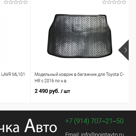
Х
 LAVR ML101
Модельный коврик в багажник для Toyota C-
М
HR с 2016 по н.в.
C
2 490 руб.
3
/ шт
+7 (914) 707‒21‒50
Email:
info@pointavto.ru