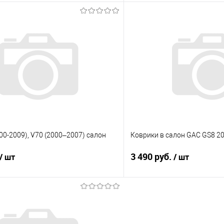
В корзину
В корз
 клик
Сравнение
Купить в 1 клик
е
Под заказ
В избранное
000-2009), V70 (2000–2007) салон
Коврики в салон GAC GS8 202
3 490 руб.
/ шт
/ шт
В корзину
В корз