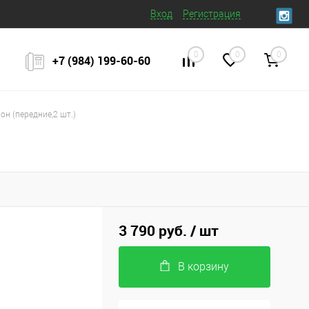
Вход
Регистрация
0
0
0
+7 (984) 199‒60‒60
он (передние,2 шт.)
3 790 руб.
/ шт
В корзину