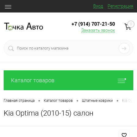
Вход
Регистрация
+7 (914) 707‒21‒50
0
Заказать звонок
Каталог товаров
•
•
•
Главная страница
Каталог товаров
Штатные коврики
Kia Opti
Kia Optima (2010-15) салон