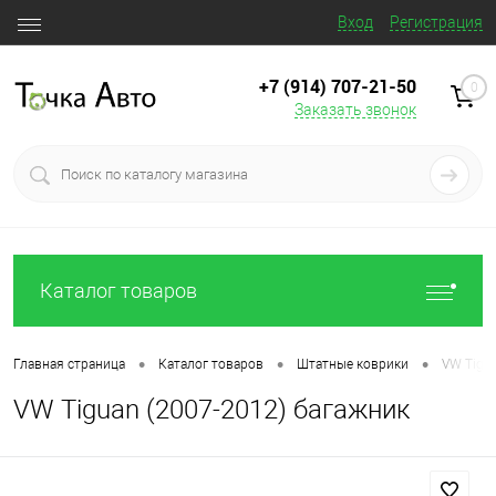
Вход
Регистрация
+7 (914) 707‒21‒50
0
Заказать звонок
Каталог товаров
•
•
•
Главная страница
Каталог товаров
Штатные коврики
VW Tigu
VW Tiguan (2007-2012) багажник