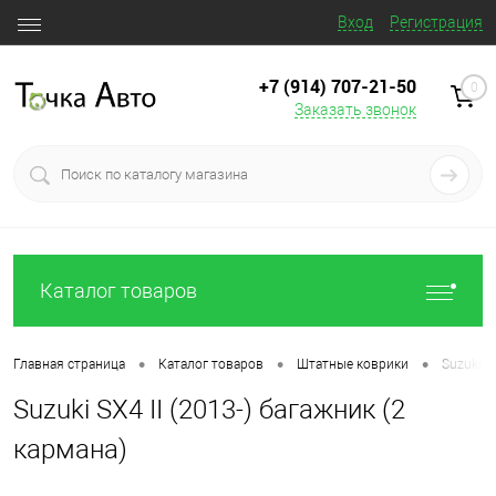
Вход
Регистрация
+7 (914) 707‒21‒50
0
Заказать звонок
Каталог товаров
•
•
•
Главная страница
Каталог товаров
Штатные коврики
Suzuki S
Suzuki SX4 II (2013-) багажник (2
кармана)